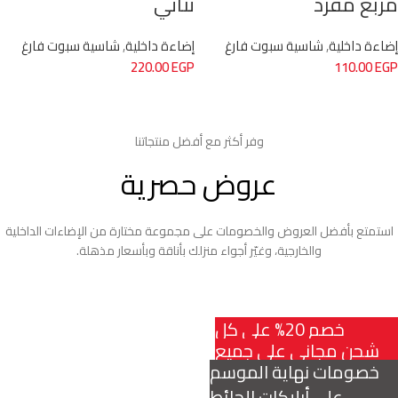
مربع مفرد
ثنائي
إضاءة داخلية
,
شاسية سبوت فارغ
إضاءة داخلية
,
شاسية سبوت فارغ
220.00
EGP
110.00
EGP
وفر أكثر مع أفضل منتجاتنا
عروض حصرية
استمتع بأفضل العروض والخصومات على مجموعة مختارة من الإضاءات الداخلية
والخارجية، وغيّر أجواء منزلك بأناقة وبأسعار مذهلة.
خصم 20% على كل
شحن مجاني على جميع
الإضاءات الداخلية!
خصومات نهاية الموسم
الطلبات فوق 500 جنيه
على أبليكات الحائط
عرض المزيد