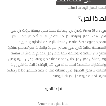
عرض المزيد
Home Modern
الاختيار الأمثل للإضاءة المثالية
عرض المزيد
Decoration Decals.
لماذا نحن؟
View More
في
Amer Store
نؤمن بأن الإضاءة ليست مجرد وسيلة للرؤية، بل هي
فن يضيف الجمال والراحة لكل مساحة في منزلك أو مكان عملك. نحن
نقدم مجموعة متكاملة من منتجات الإضاءة الداخلية والخارجية
المصممة بعناية لتلبي أعلى معايير الجودة والمتانة، مع تصاميم مبتكرة
تجمع بين الأناقة والوظيفة. كما نحرص على تقديم تجربة شراء سلسة
ومريحة لكل عميل من خلال خدمة عملاء موثوقة، توصيل سريع وآمن،
واستشارات متخصصة لمساعدتك في اختيار الإضاءة المثالية لكل زاوية.
اختيارك لنا يعني الحصول على منتجات مميزة، دعم مستمر، وحلول إضاءة
تضيف لمسة فريدة على حياتك اليومية.
قراءة المزيد
لماذا تختار Amer Store؟